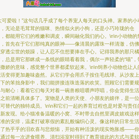
“太可爱啦！”这句话几乎成了每个养宠人每天的口头禅。家养的小
物，无论是毛茸茸的猫咪、热情似火的小狗，还是小巧玲珑的仓
，都能用它们的稚嫩和调皮，瞬间融化我们的心。\n\n小动物的
力，首先在于它们那纯真的眼神——像清晨的露珠一样清澈，仿
能穿透尘世的烦躁，让人忍不住想要捧在手心。记得我养的那只
猫，总是用它那眯成一条线的眼睛看着我，偶尔一声轻柔的“喵”，
撒娇的意味，感觉整个世界都柔软起来。\n\n饲养小动物也让人
生活变得更加趣味盎然。从它们学会用爪子按住毛线球、从沙发
跃下的笨拙身影中，我们能拼接连珠迭落的欢笑。照顾它们需要
律与耐心：看着它们每天对着一碗兽粮咀嚼声哼唱，你会觉得生
比之前清晰具体多了。宠物是人类的天使、小朋友的嬉伴，是一
可替代的独特成员。\n\n和它们一起的养育过程也是对爱与责任
重新发现。给小猫准备温暖的小窝、不时带去自然里调皮嬉戏这
精准的安排，温柔打破寒假的紊乱般编织心灵。像这样的日常生
多了热乎乎的泪欢喜与悲烦恼，开始有种活泼的现实饱胀感——
我通过每一次进食喂养、清扫浴室时得到了教育彼此的方式与柔