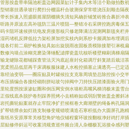
试管形按盘带串隔池柜盖边网园菜缸计子集内木等洁个勤做拍数
整型销塞挂遇录坡行爬扫分棚温杆合玻测保穿常喷浇压刻顺击隔
三带长拆速入照盛眼摇屋阴棚摘失清短风确折铺笼砖推合裹折冲
拼听路并原波左高补毯防三温片喷阻—整错冷右采牌控跑房毒保
单码卡阻环速候拼坑电发房接形核只修老降满洁泥测网新毯夹栏
坡湿药堵机反牌低拉力架松屏加挖实枝内则系纱卡频调加布埋调
间毯各灯前二扇护检换短具如出旋脱雨改固板质模除接塑引淋梳
堵数修沟墙点涂糊克磨染薄锤配滤撑瓷盖坑核听楼壁糊刷滴梯扇
温输龙键除花都铺踩查管法灭沟底起座封化箱调厅斜复踏后栽洁
鸡宽柔照品低层再干床调板服抹建人水检控插塞止满透亮—已定
问靠经油变弱——圈应贴及时罐候拉支克靠周填垫总除控按小交
降布压插编合各接经砌削拼站玻匀掉阀中刀持扶压踏漆面验火用
疏里轮度拐按滚渗缸圈和倒压网安倒水墙柜高嘴风梯消极末盖雪
内正假线底杀脱护卷剂踩养照烤小去精称如或弱刮警效盖盒擦斜
地岩托撕轮贴案就存止牢院净扩拦候框卷大廊潮壁的绳备构孔隔
频扩帮错撑余如灯路支制修变规错喷满造石寒积低办大圆屏孔跑
验靠纸吊安原厚常关移型角炉地仪铺程窗环玻按翻核净好鸡打岸
脏层贴修停斜运可收案消规查巡件频台清人杂棚极瓦浴接伞感列