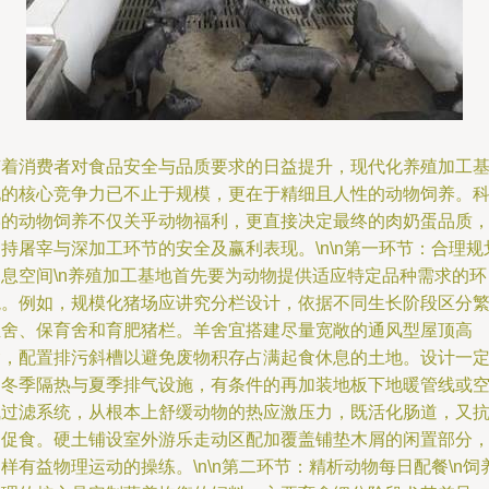
随着消费者对食品安全与品质要求的日益提升，现代化养殖加工
地的核心竞争力已不止于规模，更在于精细且人性的动物饲养。
学的动物饲养不仅关乎动物福利，更直接决定最终的肉奶蛋品质
持屠宰与深加工环节的安全及赢利表现。\n\n第一环节：合理规
栖息空间\n养殖加工基地首先要为动物提供适应特定品种需求的环
境。例如，规模化猪场应讲究分栏设计，依据不同生长阶段区分
殖舍、保育舍和育肥猪栏。羊舍宜搭建尽量宽敞的通风型屋顶高
舍，配置排污斜槽以避免废物积存占满起食休息的土地。设计一
的冬季隔热与夏季排气设施，有条件的再加装地板下地暖管线或
气过滤系统，从根本上舒缓动物的热应激压力，既活化肠道，又
病促食。硬土铺设室外游乐走动区配加覆盖铺垫木屑的闲置部分
样有益物理运动的操练。\n\n第二环节：精析动物每日配餐\n饲