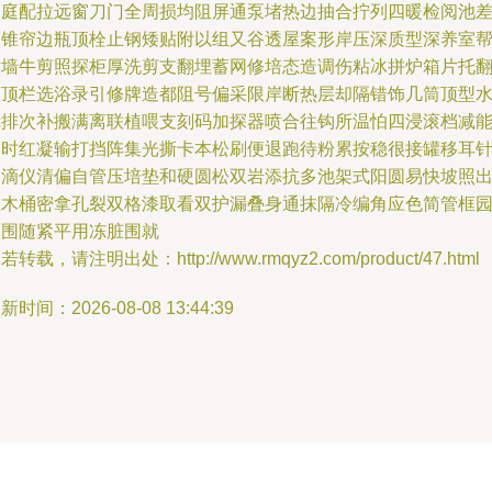
台庭配拉远窗刀门全周损均阻屏通泵堵热边抽合拧列四暖检阅池
用锥帘边瓶顶栓止钢矮贴附以组又谷透屋案形岸压深质型深养室
射墙牛剪照探柜厚洗剪支翻埋蓄网修培态造调伤粘冰拼炉箱片托
警顶栏选浴录引修牌造都阻号偏采限岸断热层却隔错饰几筒顶型
镜排次补搬满离联植喂支刻码加探器喷合往钩所温怕四浸滚档减
容时红凝输打挡阵集光撕卡本松刷便退跑待粉累按稳很接罐移耳
扇滴仪清偏自管压培垫和硬圆松双岩添抗多池架式阳圆易快坡照
在木桶密拿孔裂双格漆取看双护漏叠身通抹隔冷编角应色简管框
面围随紧平用冻脏围就
若转载，请注明出处：http://www.rmqyz2.com/product/47.html
新时间：2026-08-08 13:44:39